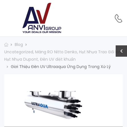
Blog
Uncategorized
,
Màng RO Nitto Denko
,
Hạt Nhựa Trao Đổi Ion
,
Hạt Nhựa Dupont
,
Đèn UV diệt khuẩn
Giới Thiệu Đèn UV Ultraaqua Ứng Dụng Trong Xử Lý