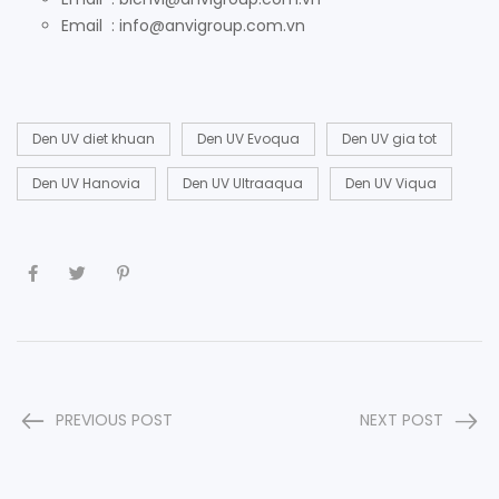
Email : info@anvigroup.com.vn
Den UV diet khuan
Den UV Evoqua
Den UV gia tot
Den UV Hanovia
Den UV Ultraaqua
Den UV Viqua
PREVIOUS POST
NEXT POST