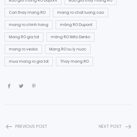
Bao gia mang RO Dupont
Bao gia thay mang RO
Can thay mang RO
mang ro chat luong cao
mang ro chinh hang
màng RO Dupont
Mang RO gia tot
màng RO Nitto Denko
mang ro veolia
Mang RO xu ly nuoc
mua mang ro gia tot
Thay mang RO
PREVIOUS POST
NEXT POST