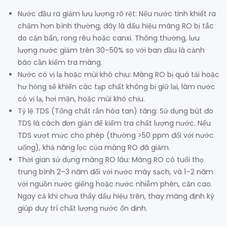
Nước đầu ra giảm lưu lượng rõ rệt: Nếu nước tinh khiết ra
chậm hơn bình thường, đây là dấu hiệu màng RO bị tắc
do cặn bẩn, rong rêu hoặc canxi. Thông thường, lưu
lượng nước giảm trên 30–50% so với ban đầu là cảnh
báo cần kiểm tra màng.
Nước có vị lạ hoặc mùi khó chịu: Màng RO bị quá tải hoặc
hư hỏng sẽ khiến các tạp chất không bị giữ lại, làm nước
có vị lạ, hơi mặn, hoặc mùi khó chịu.
Tỷ lệ TDS (Tổng chất rắn hòa tan) tăng: Sử dụng bút đo
TDS là cách đơn giản để kiểm tra chất lượng nước. Nếu
TDS vượt mức cho phép (thường >50 ppm đối với nước
uống), khả năng lọc của màng RO đã giảm.
Thời gian sử dụng màng RO lâu: Màng RO có tuổi thọ
trung bình 2–3 năm đối với nước máy sạch, và 1–2 năm
với nguồn nước giếng hoặc nước nhiễm phèn, cặn cao.
Ngay cả khi chưa thấy dấu hiệu trên, thay màng định kỳ
giúp duy trì chất lượng nước ổn định.