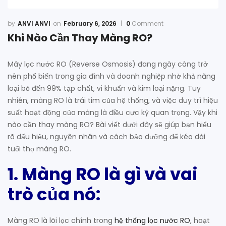
ANVI ANVI
February 6, 2026
0
Comment
Khi Nào Cần Thay Màng RO?
Máy lọc nước RO (Reverse Osmosis) đang ngày càng trở
nên phổ biến trong gia đình và doanh nghiệp nhờ khả năng
loại bỏ đến 99% tạp chất, vi khuẩn và kim loại nặng. Tuy
nhiên, màng RO là trái tim của hệ thống, và việc duy trì hiệu
suất hoạt động của màng là điều cực kỳ quan trọng. Vậy khi
nào cần thay màng RO? Bài viết dưới đây sẽ giúp bạn hiểu
rõ dấu hiệu, nguyên nhân và cách bảo dưỡng để kéo dài
tuổi thọ màng RO.
1. Màng RO là gì và vai
trò của nó
:
Màng RO là lõi lọc chính trong
hệ thống lọc nước RO
, hoạt