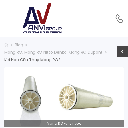
Blog
Màng RO
,
Màng RO Nitto Denko
,
Màng RO Dupont
Khi Nào Cần Thay Màng RO?
Màng RO xử lý nước