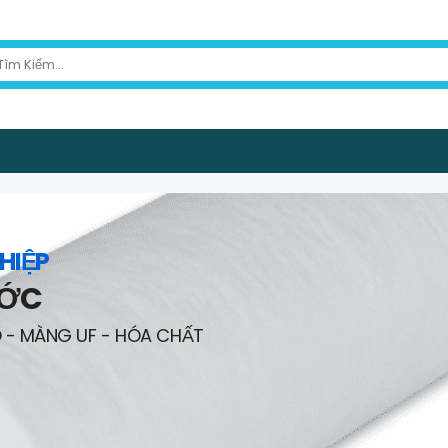
HIỆP
ƯỚC
O - MÀNG UF - HÓA CHẤT