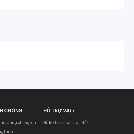
NH CHÓNG
HỖ TRỢ 24/7
ác, đúng chủng loại
Hỗ trợ tư vấn offline 24/7
g trình